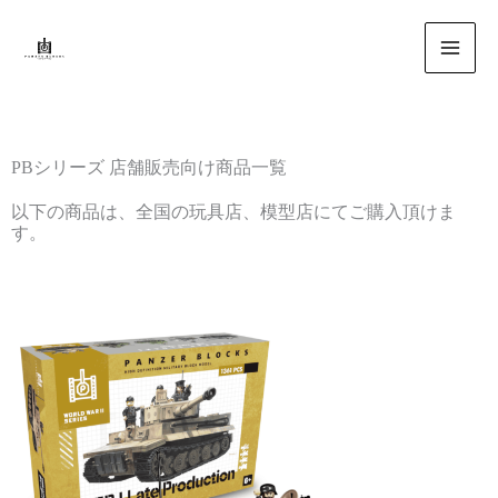
内
容
を
ス
キ
ッ
PBシリーズ 店舗販売向け商品一覧
プ
以下の商品は、全国の玩具店、模型店にてご購入頂けま
す。