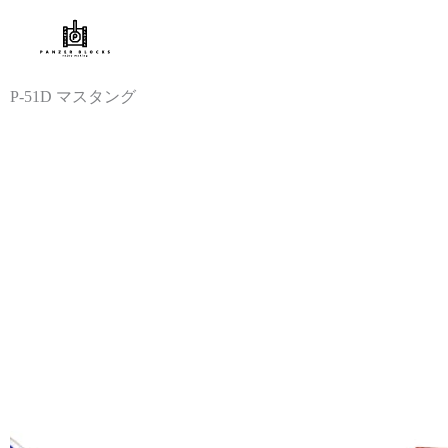
内
容
を
ス
P-51D マスタング
キ
ッ
プ