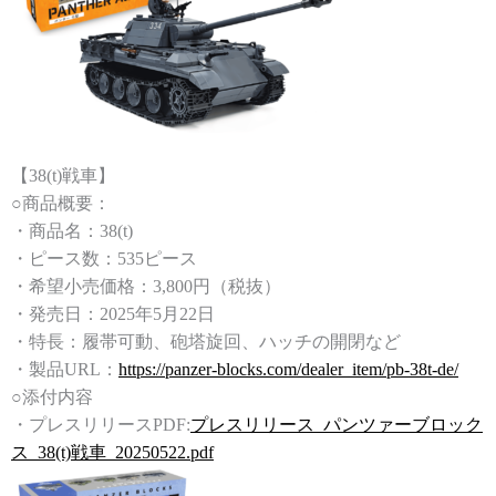
【38(t)戦車】
○商品概要：
・商品名：38(t)
・ピース数：535ピース
・希望小売価格：3,800円（税抜）
・発売日：2025年5月22日
・特長：履帯可動、砲塔旋回、ハッチの開閉など
・製品URL：
https://panzer-blocks.com/dealer_item/pb-38t-de/
○添付内容
・プレスリリースPDF:
プレスリリース_パンツァーブロック
ス_38(t)戦車_20250522.pdf