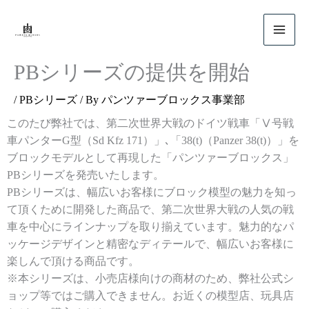
内
容
を
ス
PBシリーズの提供を開始
キ
ッ
/
PBシリーズ
/ By
パンツァーブロックス事業部
プ
このたび弊社では、第二次世界大戦のドイツ戦車「Ⅴ号戦
車パンターG型（Sd Kfz 171）」､「38(t)（Panzer 38(t)）」を
ブロックモデルとして再現した「パンツァーブロックス」
PBシリーズを発売いたします。
PBシリーズは、幅広いお客様にブロック模型の魅力を知っ
て頂くために開発した商品で、第二次世界大戦の人気の戦
車を中心にラインナップを取り揃えています。魅力的なパ
ッケージデザインと精密なディテールで、幅広いお客様に
楽しんで頂ける商品です。
※本シリーズは、小売店様向けの商材のため、弊社公式シ
ョップ等ではご購入できません。お近くの模型店、玩具店