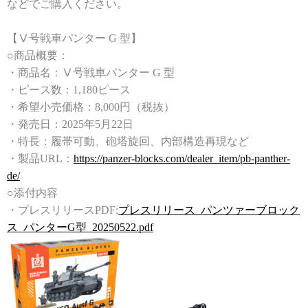
などでご購入ください。
【Ⅴ号戦車パンター G 型】
○商品概要：
・商品名：Ⅴ号戦車パンター G 型
・ピース数：1,180ピース
・希望小売価格：8,000円（税抜）
・発売日：2025年5月22日
・特長：履帯可動、砲塔旋回、内部構造再現など
・製品URL：
https://panzer-blocks.com/dealer_item/pb-panther-
de/
○添付内容
・プレスリリースPDF:
プレスリリース_パンツァーブロック
ス_パンターG型_20250522.pdf